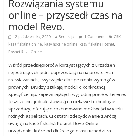
Rozwiązania systemu
online – przyszedł czas na
model Revo!
,
12 października, 2020
Redakcja
1 Comment
CRK
,
,
,
kasa fiskalna online
kasy fiskalne online
kasy fiskalne Posnet
Posnet Revo Online
Wśród przedsiębiorców korzystających z urządzeń
rejestrujących jedni poprzestają na najprostszych
rozwiązaniach, zwyczajnie dla spełnienia wymogów
prawnych. Drudzy szukają modeli o konkretnej
specyfice, np. zapewniających wygodną pracę w terenie.
Jeszcze inni jednak stawiają na ciekawe technologie
sprzedaży, oferujące rozbudowane możliwości w wielu
różnych aspektach. Ci ostatni zdecydowanie zwrócą
uwagę na kasę fiskalną Posnet Revo Online –
urządzenie, które od dłuższego czasu uchodzi za