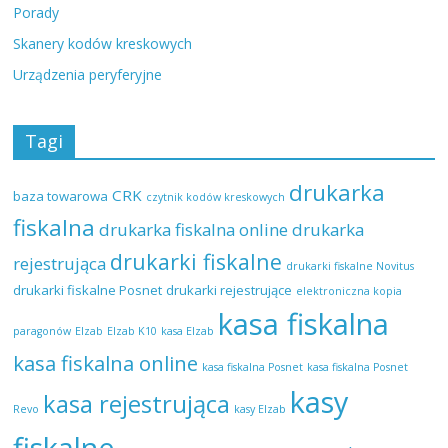
Porady
Skanery kodów kreskowych
Urządzenia peryferyjne
Tagi
drukarka
CRK
baza towarowa
czytnik kodów kreskowych
fiskalna
drukarka fiskalna online
drukarka
drukarki fiskalne
rejestrująca
drukarki fiskalne Novitus
drukarki fiskalne Posnet
drukarki rejestrujące
elektroniczna kopia
kasa fiskalna
paragonów
Elzab
Elzab K10
kasa Elzab
kasa fiskalna online
kasa fiskalna Posnet
kasa fiskalna Posnet
kasy
kasa rejestrująca
Revo
kasy Elzab
fiskalne