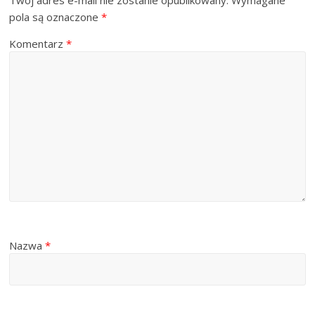
Twój adres e-mail nie zostanie opublikowany.
Wymagane
pola są oznaczone
*
Komentarz
*
Nazwa
*