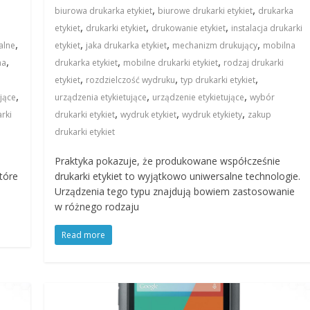
,
,
biurowa drukarka etykiet
biurowe drukarki etykiet
drukarka
,
,
,
etykiet
drukarki etykiet
drukowanie etykiet
instalacja drukarki
,
,
,
,
kalne
etykiet
jaka drukarka etykiet
mechanizm drukujący
mobilna
,
,
,
na
drukarka etykiet
mobilne drukarki etykiet
rodzaj drukarki
,
,
,
etykiet
rozdzielczość wydruku
typ drukarki etykiet
,
,
,
jące
urządzenia etykietujące
urządzenie etykietujące
wybór
,
,
,
rki
drukarki etykiet
wydruk etykiet
wydruk etykiety
zakup
drukarki etykiet
Praktyka pokazuje, że produkowane współcześnie
tóre
drukarki etykiet to wyjątkowo uniwersalne technologie.
Urządzenia tego typu znajdują bowiem zastosowanie
w różnego rodzaju
Read more