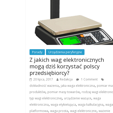
Porady
Urządzenia peryferyjne
Z jakich wag elektronicznych
mogą dziś korzystać polscy
przedsiębiorcy?
20 lipca, 2017
Redakcja
1 Comment
,
,
dokładność ważenia
jaka waga elektroniczna
pomiar ma
,
,
produktów
pomiar masy towarów
rodzaj wagi elektroni
,
,
typ wagi elektronicznej
urządzenie ważące
waga
,
,
,
elektroniczna
waga etykietująca
waga kalkulacyjna
waga
,
,
,
platformowa
waga prosta
wagi elektroniczne
ważenie