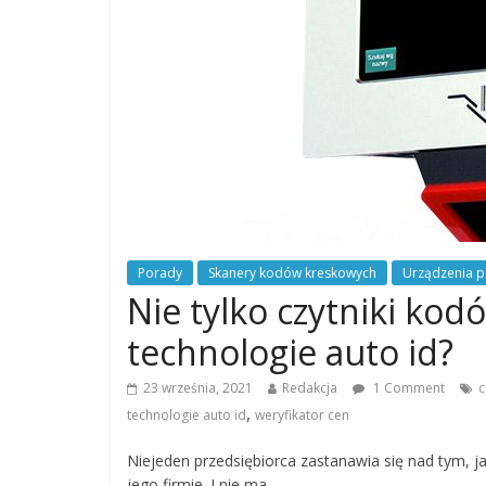
Porady
Skanery kodów kreskowych
Urządzenia p
Nie tylko czytniki kodó
technologie auto id?
23 września, 2021
Redakcja
1 Comment
c
,
technologie auto id
weryfikator cen
Niejeden przedsiębiorca zastanawia się nad tym, j
jego firmie. I nie ma