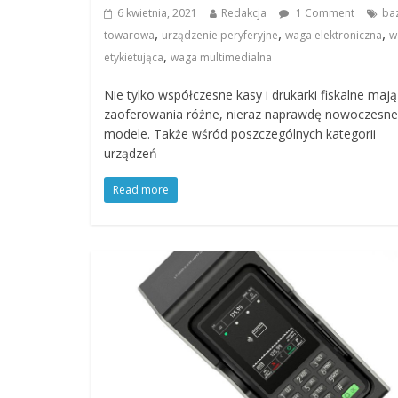
6 kwietnia, 2021
Redakcja
1 Comment
ba
,
,
,
towarowa
urządzenie peryferyjne
waga elektroniczna
w
,
etykietująca
waga multimedialna
Nie tylko współczesne kasy i drukarki fiskalne maj
zaoferowania różne, nieraz naprawdę nowoczesne
modele. Także wśród poszczególnych kategorii
urządzeń
Read more