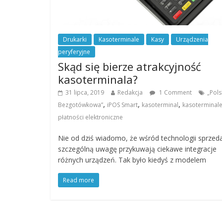
Drukarki
Kasoterminale
Kasy
Urządzenia
peryferyjne
Skąd się bierze atrakcyjność
kasoterminala?
31 lipca, 2019
Redakcja
1 Comment
„Pols
,
,
,
Bezgotówkowa”
iPOS Smart
kasoterminal
kasoterminal
płatności elektroniczne
Nie od dziś wiadomo, że wśród technologii sprzed
szczególną uwagę przykuwają ciekawe integracje
różnych urządzeń. Tak było kiedyś z modelem
Read more