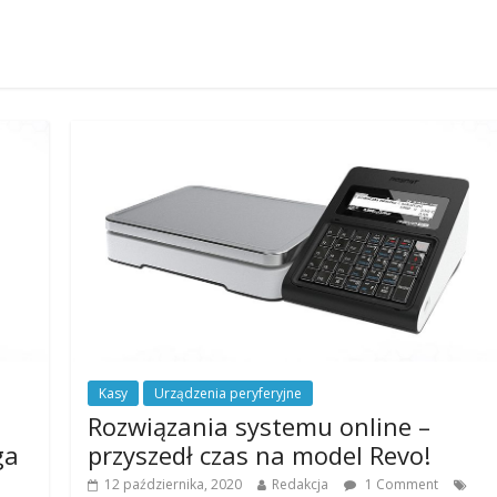
Kasy
Urządzenia peryferyjne
Rozwiązania systemu online –
ga
przyszedł czas na model Revo!
12 października, 2020
Redakcja
1 Comment