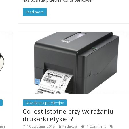
nas posiada przecież konta bankowe i
Read more
Urządzenia peryferyjne
Co jest istotne przy wdrażaniu
drukarki etykiet?
ign
10 stycznia, 2018
Redakcja
1 Comment