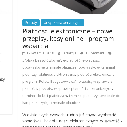
Porady
Urządzenia peryferyjne
Płatności elektroniczne – nowe
przepisy, kasy online i program
wsparcia
ka
12 kwietnia, 2018
Redakcja
1 Comment
,
,
,
,
e
„Polska Bezgotówkowa”
e-płatność
e-płatności
,
obowiązkowe terminale płatnicze
obowiązkowy terminal
,
,
,
płatniczy
płatność elektroniczna
płatności elektroniczne
aży
,
program „Polska Bezgotówkowa”
przepisy w sprawie e-
,
,
płatności
przepisy w sprawie płatności elektronicznych
,
,
terminal do kart płatniczych
terminal płatniczy
terminale do
,
kart płatniczych
terminale płatnicze
W dzisiejszych czasach trudno już chyba wyobrazić
sobie świat bez płatności elektronicznych. Większość z