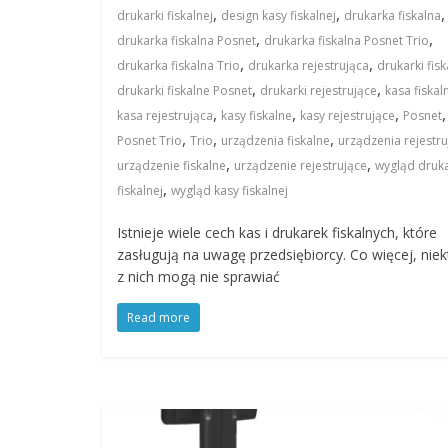
,
,
,
drukarki fiskalnej
design kasy fiskalnej
drukarka fiskalna
,
,
drukarka fiskalna Posnet
drukarka fiskalna Posnet Trio
,
,
drukarka fiskalna Trio
drukarka rejestrująca
drukarki fis
,
,
drukarki fiskalne Posnet
drukarki rejestrujące
kasa fiskal
,
,
,
,
kasa rejestrująca
kasy fiskalne
kasy rejestrujące
Posnet
,
,
,
Posnet Trio
Trio
urządzenia fiskalne
urządzenia rejestru
,
,
urządzenie fiskalne
urządzenie rejestrujące
wygląd druka
,
fiskalnej
wygląd kasy fiskalnej
Istnieje wiele cech kas i drukarek fiskalnych, które
zasługują na uwagę przedsiębiorcy. Co więcej, niek
z nich mogą nie sprawiać
Read more