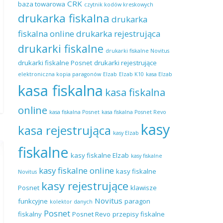
CRK
baza towarowa
czytnik kodów kreskowych
drukarka fiskalna
drukarka
fiskalna online
drukarka rejestrująca
drukarki fiskalne
drukarki fiskalne Novitus
drukarki fiskalne Posnet
drukarki rejestrujące
elektroniczna kopia paragonów
Elzab
Elzab K10
kasa Elzab
kasa fiskalna
kasa fiskalna
online
kasa fiskalna Posnet
kasa fiskalna Posnet Revo
kasy
kasa rejestrująca
kasy Elzab
fiskalne
kasy fiskalne Elzab
kasy fiskalne
kasy fiskalne online
kasy fiskalne
Novitus
kasy rejestrujące
Posnet
klawisze
Novitus
funkcyjne
paragon
kolektor danych
Posnet
fiskalny
Posnet Revo
przepisy fiskalne