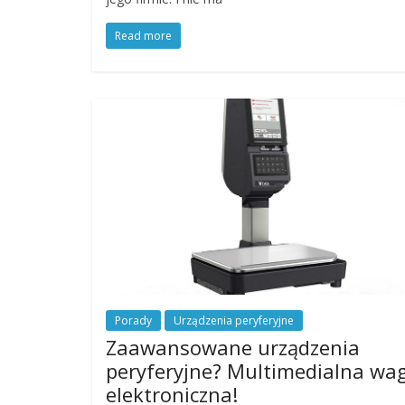
Read more
Porady
Urządzenia peryferyjne
Zaawansowane urządzenia
peryferyjne? Multimedialna wa
elektroniczna!