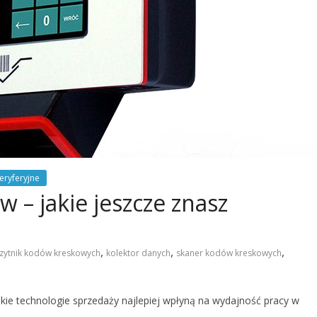
eryferyjne
w – jakie jeszcze znasz
,
,
,
zytnik kodów kreskowych
kolektor danych
skaner kodów kreskowych
akie technologie sprzedaży najlepiej wpłyną na wydajność pracy w