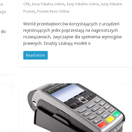
,
,
,
CRK
kasa fiskalna online
kasy fiskalne online
kasy fiskalne
za
,
Posnet
Posnet Revo Online
aga
Wśród przedsiębiorców korzystających z urządzeń
rejestrujących jedni poprzestają na najprostszych
ą do
rozwiązaniach, zwyczajnie dla spełnienia wymogów
prawnych. Drudzy szukają modeli o
Read more