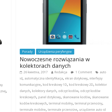
Porady
Urządzenia peryferyjne
Nowoczesne rozwiązania w
kolektorach danych
26 kwietnia, 2017
Redakcja
1 Comment
auto
,
,
,
id
automatyczna identyfikacja
ekran dotykowy
interfejsy
,
,
,
komunikacyjne
kod kreskowy 1D
kod kreskowy 2D
kolektor
sy
,
,
,
,
danych
kolektory danych
odczyt kodów
odczyt kodów
cznej
,
,
,
kreskowych
panel dotykowy
skanowanie kodów
skanowanie
,
,
,
kodów kreskowych
terminal mobilny
terminal przenośny
,
,
terminale mobilne
terminale przenośne
urządzenie auto id