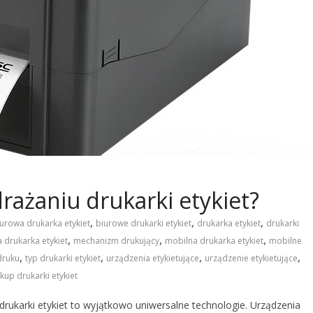
drażaniu drukarki etykiet?
,
,
,
urowa drukarka etykiet
biurowe drukarki etykiet
drukarka etykiet
drukarki
,
,
,
a drukarka etykiet
mechanizm drukujący
mobilna drukarka etykiet
mobilne
,
,
,
,
druku
typ drukarki etykiet
urządzenia etykietujące
urządzenie etykietujące
kup drukarki etykiet
rukarki etykiet to wyjątkowo uniwersalne technologie. Urządzenia