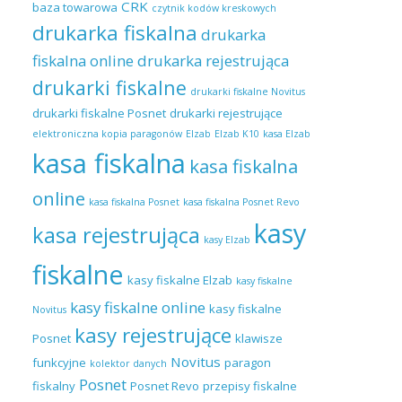
CRK
baza towarowa
czytnik kodów kreskowych
drukarka fiskalna
drukarka
fiskalna online
drukarka rejestrująca
drukarki fiskalne
drukarki fiskalne Novitus
drukarki fiskalne Posnet
drukarki rejestrujące
elektroniczna kopia paragonów
Elzab
Elzab K10
kasa Elzab
kasa fiskalna
kasa fiskalna
online
kasa fiskalna Posnet
kasa fiskalna Posnet Revo
kasy
kasa rejestrująca
kasy Elzab
fiskalne
kasy fiskalne Elzab
kasy fiskalne
kasy fiskalne online
kasy fiskalne
Novitus
kasy rejestrujące
Posnet
klawisze
Novitus
funkcyjne
paragon
kolektor danych
Posnet
fiskalny
Posnet Revo
przepisy fiskalne