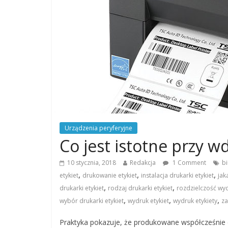
Urządzenia peryferyjne
Co jest istotne przy w
10 stycznia, 2018
Redakcja
1 Comment
bi
,
,
,
etykiet
drukowanie etykiet
instalacja drukarki etykiet
jak
,
,
drukarki etykiet
rodzaj drukarki etykiet
rozdzielczość wy
,
,
,
wybór drukarki etykiet
wydruk etykiet
wydruk etykiety
za
Praktyka pokazuje, że produkowane współcześnie d