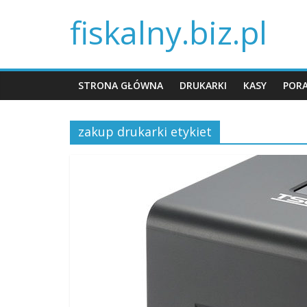
fiskalny.biz.pl
STRONA GŁÓWNA
DRUKARKI
KASY
POR
zakup drukarki etykiet