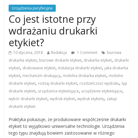
Urządzenia peryferyjne
Co jest istotne przy
wdrażaniu drukarki
etykiet?
10 stycznia, 2018
Redakcja
1 Comment
biurowa
,
,
,
drukarka etykiet
biurowe drukarki etykiet
drukarka etykiet
drukarki
,
,
,
etykiet
drukowanie etykiet
instalacja drukarki etykiet
jaka drukarka
,
,
,
etykiet
mechanizm drukujący
mobilna drukarka etykiet
mobilne
,
,
,
drukarki etykiet
rodzaj drukarki etykiet
rozdzielczość wydruku
typ
,
,
,
drukarki etykiet
urządzenia etykietujące
urządzenie etykietujące
,
,
,
wybór drukarki etykiet
wydruk etykiet
wydruk etykiety
zakup
drukarki etykiet
Praktyka pokazuje, że produkowane współcześnie drukarki
etykiet to wyjątkowo uniwersalne technologie. Urządzenia
tego typu znajdują bowiem zastosowanie w różnego