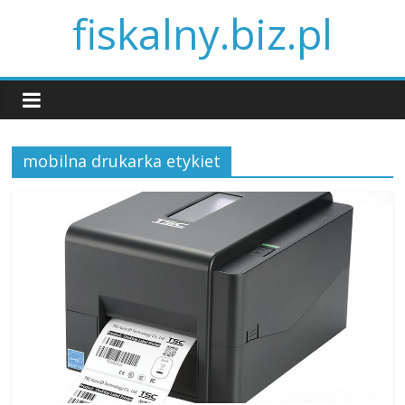
fiskalny.biz.pl
mobilna drukarka etykiet