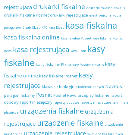
drukarki fiskalne
rejestrująca
drukarki fiskalne Novitus
drukarki fiskalne Posnet
drukarki rejestrujące
elektroniczna kopia
kasa fiskalna
paragonów
Elzab
Elzab K10
kasa Elzab
kasa fiskalna online
kasa fiskalna Posnet
kasa fiskalna Posnet
kasy
kasa rejestrująca
Revo
kasy Elzab
fiskalne
kasy
kasy fiskalne Elzab
kasy fiskalne Novitus
kasy
fiskalne online
kasy fiskalne Posnet
rejestrujące
Novitus
klawisze funkcyjne
kolektor danych
Posnet
paragon fiskalny
Posnet Revo
przepisy fiskalne
raport
dobowy
raport miesięczny
raporty dobowe
raporty miesięczne
terminale
urządzenia fiskalne
urządzenia
płatnicze
urządzenie fiskalne
rejestrujące
urządzenie
urządzenie rejestrujące
peryferyjne
wymiana kas fiskalnych