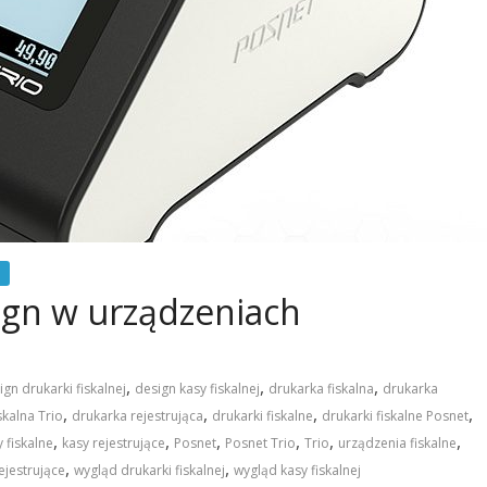
ign w urządzeniach
,
,
,
ign drukarki fiskalnej
design kasy fiskalnej
drukarka fiskalna
drukarka
,
,
,
,
skalna Trio
drukarka rejestrująca
drukarki fiskalne
drukarki fiskalne Posnet
,
,
,
,
,
,
 fiskalne
kasy rejestrujące
Posnet
Posnet Trio
Trio
urządzenia fiskalne
,
,
ejestrujące
wygląd drukarki fiskalnej
wygląd kasy fiskalnej