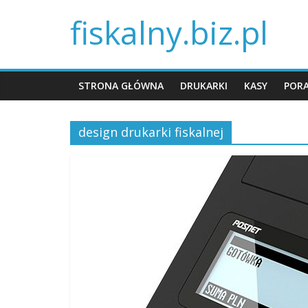
fiskalny.biz.pl
STRONA GŁÓWNA
DRUKARKI
KASY
POR
design drukarki fiskalnej