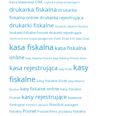
CRK
baza towarowa
czytnik kodów kreskowych
drukarka fiskalna
drukarka
fiskalna online
drukarka rejestrująca
drukarki fiskalne
drukarki fiskalne Novitus
drukarki fiskalne Posnet
drukarki rejestrujące
elektroniczna kopia paragonów
Elzab
Elzab K10
kasa Elzab
kasa fiskalna
kasa fiskalna
online
kasa fiskalna Posnet
kasa fiskalna Posnet Revo
kasy
kasa rejestrująca
kasy Elzab
fiskalne
kasy fiskalne Elzab
kasy fiskalne
kasy fiskalne online
kasy fiskalne
Novitus
kasy rejestrujące
Posnet
klawisze
Novitus
funkcyjne
paragon
kolektor danych
Posnet
fiskalny
Posnet Revo
przepisy fiskalne