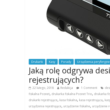
Drukarki
Kasy
Porady
Urządzenia peryferyjne
Jaką rolę odgrywa des
rejestrujących?
22 lutego, 2018
Redakcja
1 Comment
des
,
,
fiskalna Posnet
drukarka fiskalna Posnet Trio
drukarka fi
,
,
,
drukarki rejestrujące
kasa fiskalna
kasa rejestrująca
kasy
,
,
urządzenia rejestrujące
urządzenie fiskalne
urządzenie r