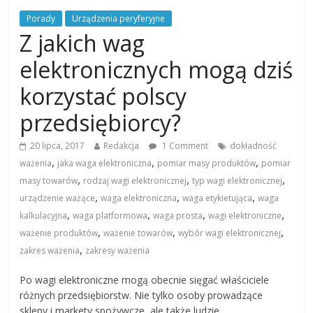
Porady
Urządzenia peryferyjne
Z jakich wag
elektronicznych mogą dziś
korzystać polscy
przedsiębiorcy?
20 lipca, 2017
Redakcja
1 Comment
dokładność
,
,
,
ważenia
jaka waga elektroniczna
pomiar masy produktów
pomiar
,
,
,
masy towarów
rodzaj wagi elektronicznej
typ wagi elektronicznej
,
,
,
urządzenie ważące
waga elektroniczna
waga etykietująca
waga
,
,
,
,
kalkulacyjna
waga platformowa
waga prosta
wagi elektroniczne
,
,
,
ważenie produktów
ważenie towarów
wybór wagi elektronicznej
,
zakres ważenia
zakresy ważenia
Po wagi elektroniczne mogą obecnie sięgać właściciele
różnych przedsiębiorstw. Nie tylko osoby prowadzące
sklepy i markety spożywcze, ale także ludzie