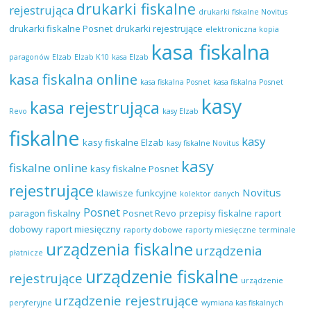
drukarki fiskalne
rejestrująca
drukarki fiskalne Novitus
drukarki fiskalne Posnet
drukarki rejestrujące
elektroniczna kopia
kasa fiskalna
paragonów
Elzab
Elzab K10
kasa Elzab
kasa fiskalna online
kasa fiskalna Posnet
kasa fiskalna Posnet
kasy
kasa rejestrująca
Revo
kasy Elzab
fiskalne
kasy
kasy fiskalne Elzab
kasy fiskalne Novitus
kasy
fiskalne online
kasy fiskalne Posnet
rejestrujące
Novitus
klawisze funkcyjne
kolektor danych
Posnet
paragon fiskalny
Posnet Revo
przepisy fiskalne
raport
dobowy
raport miesięczny
raporty dobowe
raporty miesięczne
terminale
urządzenia fiskalne
urządzenia
płatnicze
urządzenie fiskalne
rejestrujące
urządzenie
urządzenie rejestrujące
peryferyjne
wymiana kas fiskalnych