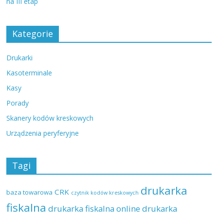
na III etap
Kategorie
Drukarki
Kasoterminale
Kasy
Porady
Skanery kodów kreskowych
Urządzenia peryferyjne
Tagi
drukarka
CRK
baza towarowa
czytnik kodów kreskowych
fiskalna
drukarka fiskalna online
drukarka