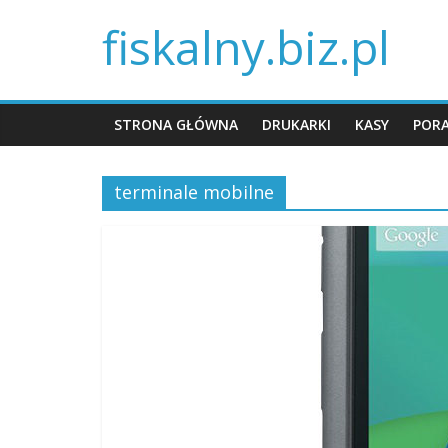
fiskalny.biz.pl
STRONA GŁÓWNA
DRUKARKI
KASY
POR
terminale mobilne