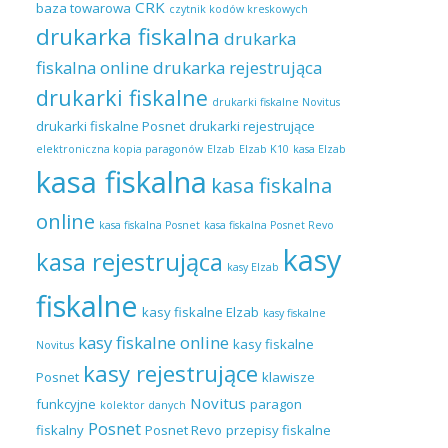
CRK
baza towarowa
czytnik kodów kreskowych
drukarka fiskalna
drukarka
fiskalna online
drukarka rejestrująca
drukarki fiskalne
drukarki fiskalne Novitus
drukarki fiskalne Posnet
drukarki rejestrujące
elektroniczna kopia paragonów
Elzab
Elzab K10
kasa Elzab
kasa fiskalna
kasa fiskalna
online
kasa fiskalna Posnet
kasa fiskalna Posnet Revo
kasy
kasa rejestrująca
kasy Elzab
fiskalne
kasy fiskalne Elzab
kasy fiskalne
kasy fiskalne online
kasy fiskalne
Novitus
kasy rejestrujące
Posnet
klawisze
Novitus
funkcyjne
paragon
kolektor danych
Posnet
fiskalny
Posnet Revo
przepisy fiskalne