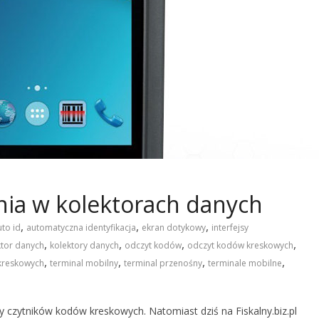
ia w kolektorach danych
,
,
,
uto id
automatyczna identyfikacja
ekran dotykowy
interfejsy
,
,
,
,
ktor danych
kolektory danych
odczyt kodów
odczyt kodów kreskowych
,
,
,
,
kreskowych
terminal mobilny
terminal przenośny
terminale mobilne
 czytników kodów kreskowych. Natomiast dziś na Fiskalny.biz.pl