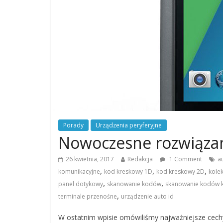
Porady
Urządzenia peryferyjne
Nowoczesne rozwiązan
26 kwietnia, 2017
Redakcja
1 Comment
a
,
,
,
komunikacyjne
kod kreskowy 1D
kod kreskowy 2D
kole
,
,
panel dotykowy
skanowanie kodów
skanowanie kodów 
,
terminale przenośne
urządzenie auto id
W ostatnim wpisie omówiliśmy najważniejsze cechy