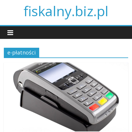
fiskalny.biz.pl
e-płatności