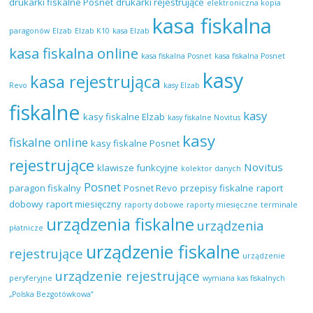
drukarki fiskalne Posnet
drukarki rejestrujące
elektroniczna kopia
kasa fiskalna
paragonów
Elzab
Elzab K10
kasa Elzab
kasa fiskalna online
kasa fiskalna Posnet
kasa fiskalna Posnet
kasy
kasa rejestrująca
Revo
kasy Elzab
fiskalne
kasy
kasy fiskalne Elzab
kasy fiskalne Novitus
kasy
fiskalne online
kasy fiskalne Posnet
rejestrujące
Novitus
klawisze funkcyjne
kolektor danych
Posnet
paragon fiskalny
Posnet Revo
przepisy fiskalne
raport
dobowy
raport miesięczny
raporty dobowe
raporty miesięczne
terminale
urządzenia fiskalne
urządzenia
płatnicze
urządzenie fiskalne
rejestrujące
urządzenie
urządzenie rejestrujące
peryferyjne
wymiana kas fiskalnych
„Polska Bezgotówkowa”