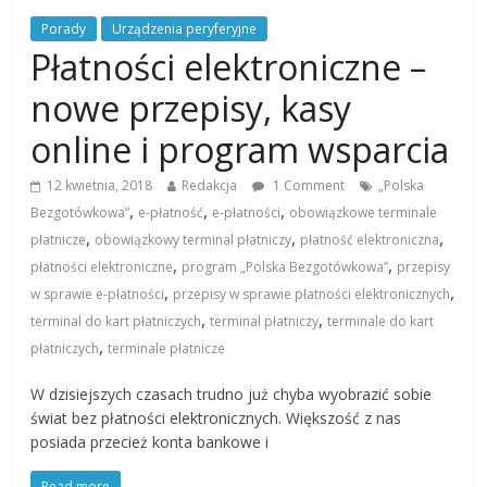
Porady
Urządzenia peryferyjne
Płatności elektroniczne –
nowe przepisy, kasy
online i program wsparcia
12 kwietnia, 2018
Redakcja
1 Comment
„Polska
,
,
,
Bezgotówkowa”
e-płatność
e-płatności
obowiązkowe terminale
,
,
,
płatnicze
obowiązkowy terminal płatniczy
płatność elektroniczna
,
,
płatności elektroniczne
program „Polska Bezgotówkowa”
przepisy
,
,
w sprawie e-płatności
przepisy w sprawie płatności elektronicznych
,
,
terminal do kart płatniczych
terminal płatniczy
terminale do kart
,
płatniczych
terminale płatnicze
W dzisiejszych czasach trudno już chyba wyobrazić sobie
świat bez płatności elektronicznych. Większość z nas
posiada przecież konta bankowe i
Read more