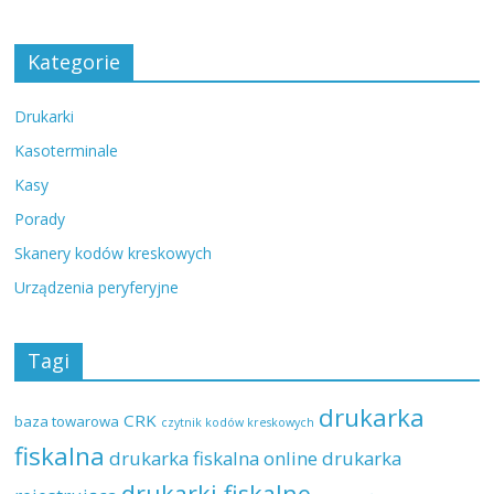
Kategorie
Drukarki
Kasoterminale
Kasy
Porady
Skanery kodów kreskowych
Urządzenia peryferyjne
Tagi
drukarka
CRK
baza towarowa
czytnik kodów kreskowych
fiskalna
drukarka fiskalna online
drukarka
drukarki fiskalne