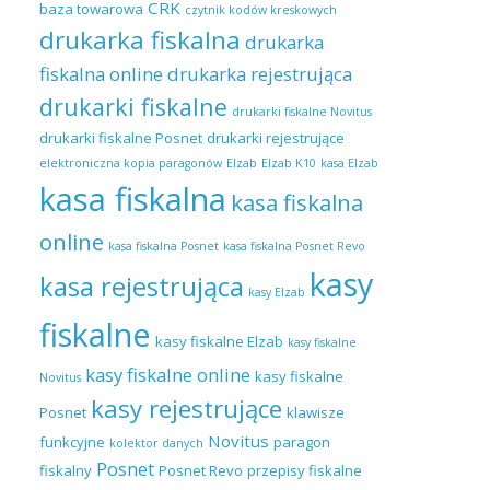
CRK
baza towarowa
czytnik kodów kreskowych
drukarka fiskalna
drukarka
fiskalna online
drukarka rejestrująca
drukarki fiskalne
drukarki fiskalne Novitus
drukarki fiskalne Posnet
drukarki rejestrujące
elektroniczna kopia paragonów
Elzab
Elzab K10
kasa Elzab
kasa fiskalna
kasa fiskalna
online
kasa fiskalna Posnet
kasa fiskalna Posnet Revo
kasy
kasa rejestrująca
kasy Elzab
fiskalne
kasy fiskalne Elzab
kasy fiskalne
kasy fiskalne online
kasy fiskalne
Novitus
kasy rejestrujące
Posnet
klawisze
Novitus
funkcyjne
paragon
kolektor danych
Posnet
fiskalny
Posnet Revo
przepisy fiskalne