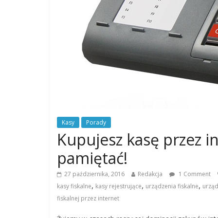
Kasy
Porady
Kupujesz kasę przez i
pamiętać!
27 października, 2016
Redakcja
1 Comment
,
,
,
kasy fiskalne
kasy rejestrujące
urządzenia fiskalne
urząd
fiskalnej przez internet