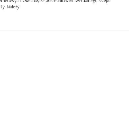
ernetowych. Obecnie, za pośrednictwem wirtualnego sklepu
ży. Należy