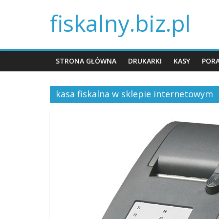
fiskalny.biz.pl
STRONA GŁÓWNA
DRUKARKI
KASY
POR
kasa fiskalna w sklepie internetowym