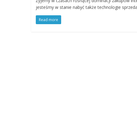
Żyjemy w czasach rosnącej dominacji zakupów int
jesteśmy w stanie nabyć także technologie sprzeda
Read more