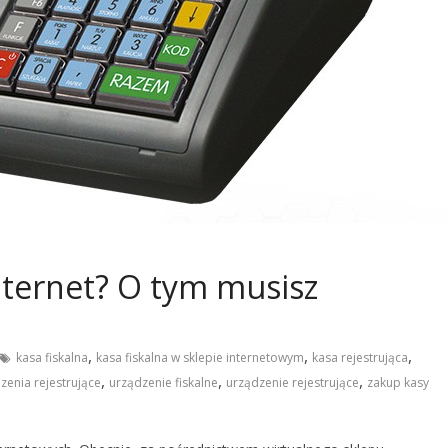
nternet? O tym musisz
,
,
,
kasa fiskalna
kasa fiskalna w sklepie internetowym
kasa rejestrująca
,
,
,
zenia rejestrujące
urządzenie fiskalne
urządzenie rejestrujące
zakup kasy