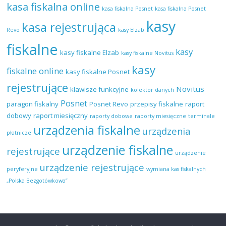
kasa fiskalna online
kasa fiskalna Posnet
kasa fiskalna Posnet
kasy
kasa rejestrująca
Revo
kasy Elzab
fiskalne
kasy
kasy fiskalne Elzab
kasy fiskalne Novitus
kasy
fiskalne online
kasy fiskalne Posnet
rejestrujące
Novitus
klawisze funkcyjne
kolektor danych
Posnet
paragon fiskalny
Posnet Revo
przepisy fiskalne
raport
dobowy
raport miesięczny
raporty dobowe
raporty miesięczne
terminale
urządzenia fiskalne
urządzenia
płatnicze
urządzenie fiskalne
rejestrujące
urządzenie
urządzenie rejestrujące
peryferyjne
wymiana kas fiskalnych
„Polska Bezgotówkowa”