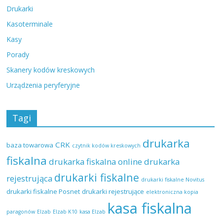
Drukarki
Kasoterminale
Kasy
Porady
Skanery kodów kreskowych
Urządzenia peryferyjne
Tagi
drukarka
CRK
baza towarowa
czytnik kodów kreskowych
fiskalna
drukarka fiskalna online
drukarka
drukarki fiskalne
rejestrująca
drukarki fiskalne Novitus
drukarki fiskalne Posnet
drukarki rejestrujące
elektroniczna kopia
kasa fiskalna
paragonów
Elzab
Elzab K10
kasa Elzab