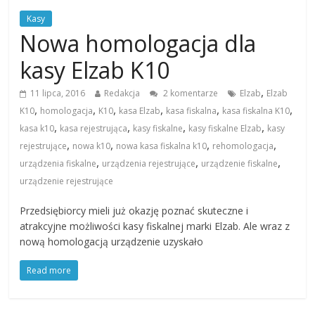
Kasy
Nowa homologacja dla
kasy Elzab K10
,
11 lipca, 2016
Redakcja
2 komentarze
Elzab
Elzab
,
,
,
,
,
,
K10
homologacja
K10
kasa Elzab
kasa fiskalna
kasa fiskalna K10
,
,
,
,
kasa k10
kasa rejestrująca
kasy fiskalne
kasy fiskalne Elzab
kasy
,
,
,
,
rejestrujące
nowa k10
nowa kasa fiskalna k10
rehomologacja
,
,
,
urządzenia fiskalne
urządzenia rejestrujące
urządzenie fiskalne
urządzenie rejestrujące
Przedsiębiorcy mieli już okazję poznać skuteczne i
atrakcyjne możliwości kasy fiskalnej marki Elzab. Ale wraz z
nową homologacją urządzenie uzyskało
Read more