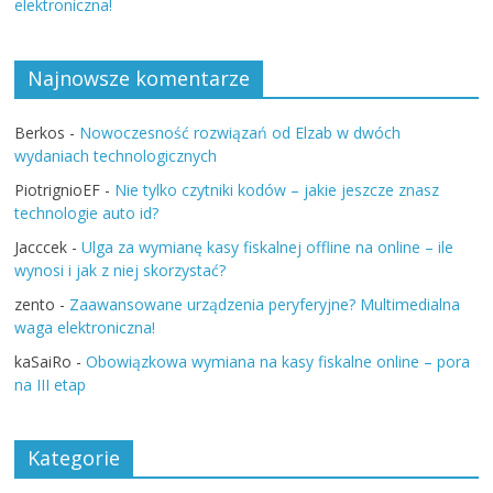
elektroniczna!
Najnowsze komentarze
Berkos
-
Nowoczesność rozwiązań od Elzab w dwóch
wydaniach technologicznych
PiotrignioEF
-
Nie tylko czytniki kodów – jakie jeszcze znasz
technologie auto id?
Jacccek
-
Ulga za wymianę kasy fiskalnej offline na online – ile
wynosi i jak z niej skorzystać?
zento
-
Zaawansowane urządzenia peryferyjne? Multimedialna
waga elektroniczna!
kaSaiRo
-
Obowiązkowa wymiana na kasy fiskalne online – pora
na III etap
Kategorie