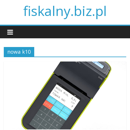
fiskalny.biz.pl
nowa k10