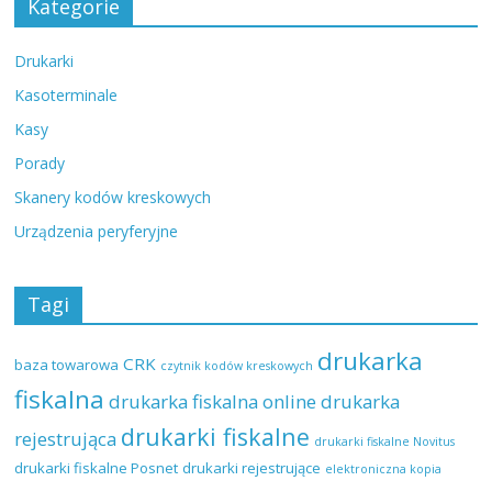
Kategorie
Drukarki
Kasoterminale
Kasy
Porady
Skanery kodów kreskowych
Urządzenia peryferyjne
Tagi
drukarka
CRK
baza towarowa
czytnik kodów kreskowych
fiskalna
drukarka fiskalna online
drukarka
drukarki fiskalne
rejestrująca
drukarki fiskalne Novitus
drukarki fiskalne Posnet
drukarki rejestrujące
elektroniczna kopia