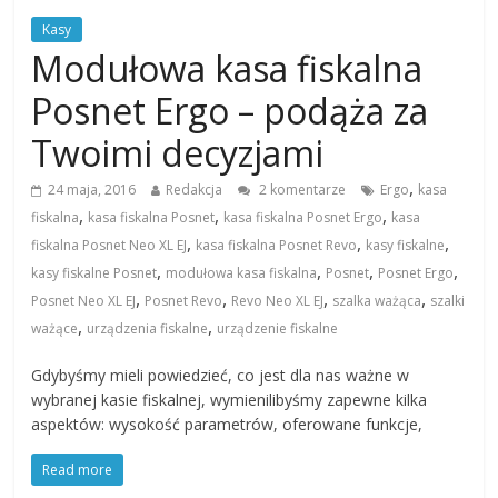
Kasy
Modułowa kasa fiskalna
Posnet Ergo – podąża za
Twoimi decyzjami
,
24 maja, 2016
Redakcja
2 komentarze
Ergo
kasa
,
,
,
fiskalna
kasa fiskalna Posnet
kasa fiskalna Posnet Ergo
kasa
,
,
,
fiskalna Posnet Neo XL EJ
kasa fiskalna Posnet Revo
kasy fiskalne
,
,
,
,
kasy fiskalne Posnet
modułowa kasa fiskalna
Posnet
Posnet Ergo
,
,
,
,
Posnet Neo XL EJ
Posnet Revo
Revo Neo XL EJ
szalka ważąca
szalki
,
,
ważące
urządzenia fiskalne
urządzenie fiskalne
Gdybyśmy mieli powiedzieć, co jest dla nas ważne w
wybranej kasie fiskalnej, wymienilibyśmy zapewne kilka
aspektów: wysokość parametrów, oferowane funkcje,
Read more