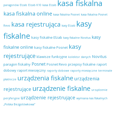
kasa fiskalna
paragonów
Elzab
Elzab K10
kasa Elzab
kasa fiskalna online
kasa fiskalna Posnet
kasa fiskalna Posnet
kasy
kasa rejestrująca
Revo
kasy Elzab
fiskalne
kasy
kasy fiskalne Elzab
kasy fiskalne Novitus
kasy
fiskalne online
kasy fiskalne Posnet
rejestrujące
Novitus
klawisze funkcyjne
kolektor danych
Posnet
paragon fiskalny
Posnet Revo
przepisy fiskalne
raport
dobowy
raport miesięczny
raporty dobowe
raporty miesięczne
terminale
urządzenia fiskalne
urządzenia
płatnicze
urządzenie fiskalne
rejestrujące
urządzenie
urządzenie rejestrujące
peryferyjne
wymiana kas fiskalnych
„Polska Bezgotówkowa”