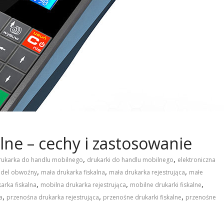
lne – cechy i zastosowanie
,
,
rukarka do handlu mobilnego
drukarki do handlu mobilnego
elektroniczna
,
,
,
ndel obwoźny
mała drukarka fiskalna
mała drukarka rejestrująca
małe
,
,
,
arka fiskalna
mobilna drukarka rejestrująca
mobilne drukarki fiskalne
,
,
,
a
przenośna drukarka rejestrująca
przenośne drukarki fiskalne
przenośne