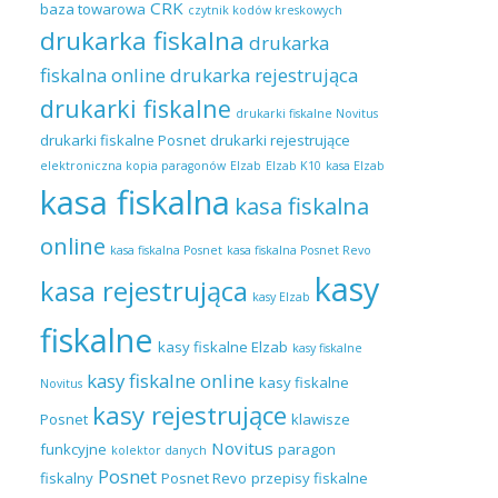
CRK
baza towarowa
czytnik kodów kreskowych
drukarka fiskalna
drukarka
fiskalna online
drukarka rejestrująca
drukarki fiskalne
drukarki fiskalne Novitus
drukarki fiskalne Posnet
drukarki rejestrujące
elektroniczna kopia paragonów
Elzab
Elzab K10
kasa Elzab
kasa fiskalna
kasa fiskalna
online
kasa fiskalna Posnet
kasa fiskalna Posnet Revo
kasy
kasa rejestrująca
kasy Elzab
fiskalne
kasy fiskalne Elzab
kasy fiskalne
kasy fiskalne online
kasy fiskalne
Novitus
kasy rejestrujące
Posnet
klawisze
Novitus
funkcyjne
paragon
kolektor danych
Posnet
fiskalny
Posnet Revo
przepisy fiskalne