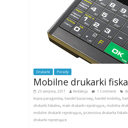
Drukarki
Porady
Mobilne drukarki fiska
23 sierpnia, 2017
Redakcja
1 Comment
d
,
,
,
kopia paragonów
handel bazarowy
handel mobilny
ha
,
,
drukarki fiskalne
małe drukarki rejestrujące
mobilna druk
,
mobilne drukarki rejestrujące
przenośna drukarka fiskaln
drukarki rejestrujące