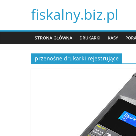
fiskalny.biz.pl
STRONA GŁÓWNA
DRUKARKI
KASY
POR
przenośne drukarki rejestrujące