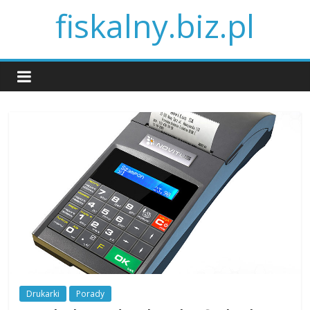
fiskalny.biz.pl
Drukarki
Porady