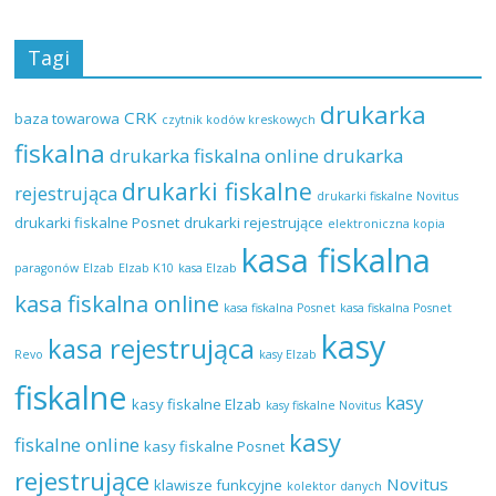
Tagi
drukarka
CRK
baza towarowa
czytnik kodów kreskowych
fiskalna
drukarka fiskalna online
drukarka
drukarki fiskalne
rejestrująca
drukarki fiskalne Novitus
drukarki fiskalne Posnet
drukarki rejestrujące
elektroniczna kopia
kasa fiskalna
paragonów
Elzab
Elzab K10
kasa Elzab
kasa fiskalna online
kasa fiskalna Posnet
kasa fiskalna Posnet
kasy
kasa rejestrująca
Revo
kasy Elzab
fiskalne
kasy
kasy fiskalne Elzab
kasy fiskalne Novitus
kasy
fiskalne online
kasy fiskalne Posnet
rejestrujące
Novitus
klawisze funkcyjne
kolektor danych