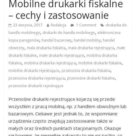
Mobilne drukarki fiskalne
– cechy i zastosowanie
23 sierpnia, 2017
Redakcja
1 Comment
drukarka do
,
,
handlu mobilnego
drukarki do handlu mobilnego
elektroniczna
,
,
,
kopia paragonów
handel bazarowy
handel mobilny
handel
,
,
,
obwoźny
mała drukarka fiskalna
mała drukarka rejestrująca
małe
,
,
drukarki fiskalne
małe drukarki rejestrujące
mobilna drukarka
,
,
,
fiskalna
mobilna drukarka rejestrująca
mobilne drukarki fiskalne
,
,
mobilne drukarki rejestrujące
przenośna drukarka fiskalna
,
,
przenośna drukarka rejestrująca
przenośne drukarki fiskalne
przenośne drukarki rejestrujące
Przenośne drukarki rejestrujące kojarzą się przede
wszystkim z pracą mobilną, np. z handlem obwoźnym lub
bazarowym. Ciekawe jest jednak to, że wspomniane
urządzenia często znajdują zastosowanie także w
małych oraz średnich punktach stacjonarnych. Okazuje
się bowiem, że niewielkie gabaryty to nie wszystko, co