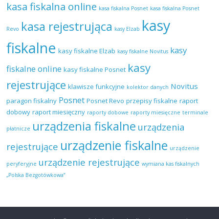
kasa fiskalna online
kasa fiskalna Posnet
kasa fiskalna Posnet
kasy
kasa rejestrująca
Revo
kasy Elzab
fiskalne
kasy
kasy fiskalne Elzab
kasy fiskalne Novitus
kasy
fiskalne online
kasy fiskalne Posnet
rejestrujące
Novitus
klawisze funkcyjne
kolektor danych
Posnet
paragon fiskalny
Posnet Revo
przepisy fiskalne
raport
dobowy
raport miesięczny
raporty dobowe
raporty miesięczne
terminale
urządzenia fiskalne
urządzenia
płatnicze
urządzenie fiskalne
rejestrujące
urządzenie
urządzenie rejestrujące
peryferyjne
wymiana kas fiskalnych
„Polska Bezgotówkowa”