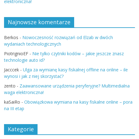
elektroniczna!
Najnowsze komentarze
Berkos
-
Nowoczesność rozwiązań od Elzab w dwóch
wydaniach technologicznych
PiotrignioEF
-
Nie tylko czytniki kodów – jakie jeszcze znasz
technologie auto id?
Jacccek
-
Ulga za wymianę kasy fiskalnej offline na online – ile
wynosi i jak z niej skorzystać?
zento
-
Zaawansowane urządzenia peryferyjne? Multimedialna
waga elektroniczna!
kaSaiRo
-
Obowiązkowa wymiana na kasy fiskalne online – pora
na III etap
Kategorie