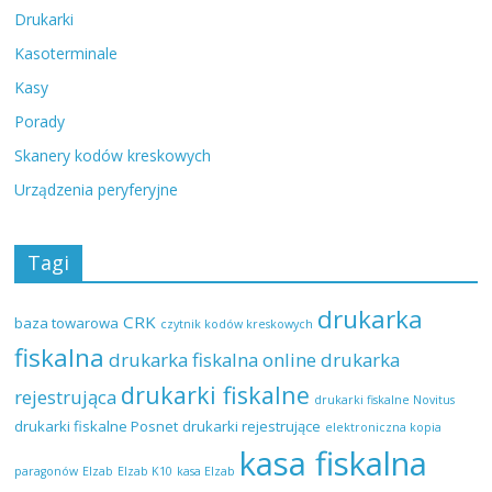
Drukarki
Kasoterminale
Kasy
Porady
Skanery kodów kreskowych
Urządzenia peryferyjne
Tagi
drukarka
CRK
baza towarowa
czytnik kodów kreskowych
fiskalna
drukarka fiskalna online
drukarka
drukarki fiskalne
rejestrująca
drukarki fiskalne Novitus
drukarki fiskalne Posnet
drukarki rejestrujące
elektroniczna kopia
kasa fiskalna
paragonów
Elzab
Elzab K10
kasa Elzab