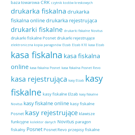
CRK
baza towarowa
czytnik kodów kreskowych
drukarka fiskalna
drukarka
fiskalna online
drukarka rejestrująca
drukarki fiskalne
drukarki fiskalne Novitus
drukarki fiskalne Posnet
drukarki rejestrujące
elektroniczna kopia paragonów
Elzab
Elzab K10
kasa Elzab
kasa fiskalna
kasa fiskalna
online
kasa fiskalna Posnet
kasa fiskalna Posnet Revo
kasy
kasa rejestrująca
kasy Elzab
fiskalne
kasy fiskalne Elzab
kasy fiskalne
kasy fiskalne online
kasy fiskalne
Novitus
kasy rejestrujące
Posnet
klawisze
Novitus
funkcyjne
paragon
kolektor danych
Posnet
fiskalny
Posnet Revo
przepisy fiskalne