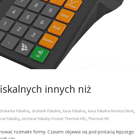
iskalnych innych niż
,
,
,
,
drukarka fiskalna
drukarki fiskalne
kasa fiskalna
kasa fiskalna Novitus Next
,
,
nal fiskalny
terminal fiskalny Posnet Thermal HD
Thermal HD
yjmować rozmaite formy. Czasem objawia się pod postacią lepszego
ych czy