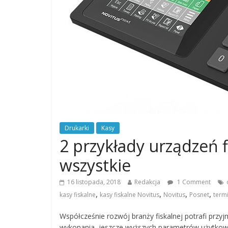
Drukarki
Kasy
2 przykłady urządzeń f
wszystkie
16 listopada, 2018
Redakcja
1 Comment
,
,
,
,
kasy fiskalne
kasy fiskalne Novitus
Novitus
Posnet
termi
Współcześnie rozwój branży fiskalnej potrafi prz
wykonania, jeszcze wyższych parametrów użytkow