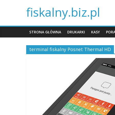
fiskalny.biz.pl
STRONA GŁÓWNA
DRUKARKI
KASY
POR
terminal fiskalny Posnet Thermal HD