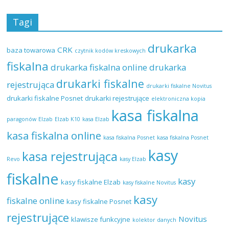
Tagi
drukarka
CRK
baza towarowa
czytnik kodów kreskowych
fiskalna
drukarka fiskalna online
drukarka
drukarki fiskalne
rejestrująca
drukarki fiskalne Novitus
drukarki fiskalne Posnet
drukarki rejestrujące
elektroniczna kopia
kasa fiskalna
paragonów
Elzab
Elzab K10
kasa Elzab
kasa fiskalna online
kasa fiskalna Posnet
kasa fiskalna Posnet
kasy
kasa rejestrująca
Revo
kasy Elzab
fiskalne
kasy
kasy fiskalne Elzab
kasy fiskalne Novitus
kasy
fiskalne online
kasy fiskalne Posnet
rejestrujące
Novitus
klawisze funkcyjne
kolektor danych