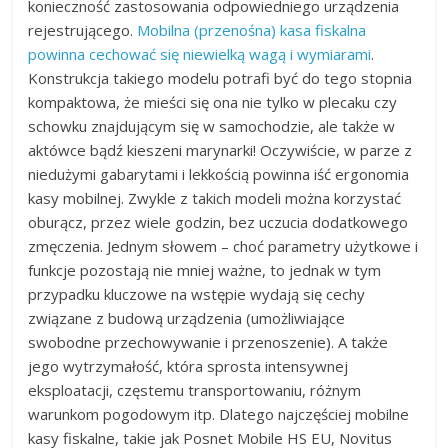
konieczność zastosowania odpowiedniego urządzenia
rejestrującego.
Mobilna (przenośna) kasa fiskalna
powinna cechować się niewielką wagą i wymiarami
.
Konstrukcja takiego modelu potrafi być do tego stopnia
kompaktowa, że mieści się ona nie tylko w plecaku czy
schowku znajdującym się w samochodzie, ale także w
aktówce bądź kieszeni marynarki! Oczywiście, w parze z
niedużymi gabarytami i lekkością powinna iść ergonomia
kasy mobilnej. Zwykle z takich modeli można korzystać
oburącz, przez wiele godzin, bez uczucia dodatkowego
zmęczenia. Jednym słowem – choć parametry użytkowe i
funkcje pozostają nie mniej ważne, to jednak w tym
przypadku kluczowe na wstępie wydają się cechy
związane z budową urządzenia (umożliwiające
swobodne przechowywanie i przenoszenie). A także
jego wytrzymałość, która sprosta intensywnej
eksploatacji, częstemu transportowaniu, różnym
warunkom pogodowym itp. Dlatego najczęściej mobilne
kasy fiskalne, takie jak Posnet Mobile HS EU, Novitus