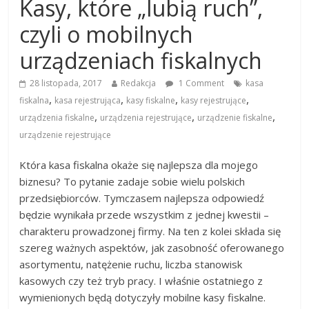
Kasy, które „lubią ruch”,
czyli o mobilnych
urządzeniach fiskalnych
28 listopada, 2017
Redakcja
1 Comment
kasa
,
,
,
,
fiskalna
kasa rejestrująca
kasy fiskalne
kasy rejestrujące
,
,
,
urządzenia fiskalne
urządzenia rejestrujące
urządzenie fiskalne
urządzenie rejestrujące
Która kasa fiskalna okaże się najlepsza dla mojego
biznesu? To pytanie zadaje sobie wielu polskich
przedsiębiorców. Tymczasem najlepsza odpowiedź
będzie wynikała przede wszystkim z jednej kwestii –
charakteru prowadzonej firmy. Na ten z kolei składa się
szereg ważnych aspektów, jak zasobność oferowanego
asortymentu, natężenie ruchu, liczba stanowisk
kasowych czy też tryb pracy. I właśnie ostatniego z
wymienionych będą dotyczyły mobilne kasy fiskalne.